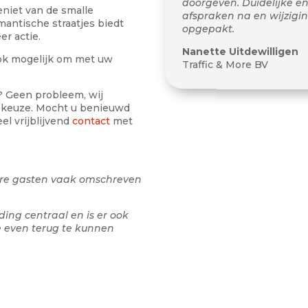
doorgeven. Duidelijke en
eniet van de smalle
afspraken na en wijzigi
mantische straatjes biedt
opgepakt.
r actie.
Nanette Uitdewilligen
ook mogelijk om met uw
Traffic & More BV
n? Geen probleem, wij
r keuze. Mocht u benieuwd
el vrijblijvend
contact
met
re gasten vaak omschreven
ng centraal en is er ook
je even terug te kunnen