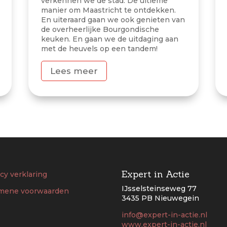
verkennen we de stad. De ultieme
manier om Maastricht te ontdekken.
En uiteraard gaan we ook genieten van
de overheerlijke Bourgondische
keuken. En gaan we de uitdaging aan
met de heuvels op een tandem!
Lees meer
Expert in Actie
cy verklaring
IJsselsteinseweg 77
mene voorwaarden
3435 PB Nieuwegein
info@expert-in-actie.nl
www.expert-in-actie.nl