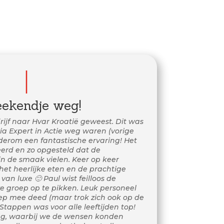
|
eekendje weg!
drijf naar Hvar Kroatië geweest. Dit was
ia Expert in Actie weg waren (vorige
derom een fantastische ervaring! Het
rd en zo opgesteld dat de
 in de smaak vielen. Keer op keer
het heerlijke eten en de prachtige
van luxe 🙂 Paul wist feilloos de
e groep op te pikken. Leuk personeel
oep mee deed (maar trok zich ook op de
Stappen was voor alle leeftijden top!
g, waarbij we de wensen konden