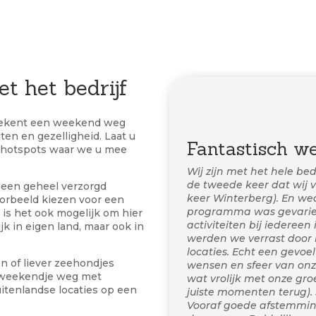
t het bedrijf
tekent een weekend weg
ten en gezelligheid. Laat u
Fantastisch w
n hotspots waar we u mee
Wij zijn met het hele be
de tweede keer dat wij v
 een geheel verzorgd
keer Winterberg). En we
orbeeld kiezen voor een
programma was gevariee
rd is het ook mogelijk om hier
activiteiten bij iedereen
jk in eigen land, maar ook in
werden we verrast door 
locaties. Echt een gevoel 
 of liever zeehondjes
wensen en sfeer van onz
 weekendje weg met
wat vrolijk met onze gr
uitenlandse locaties op een
juiste momenten terug). 
Vooraf goede afstemmin