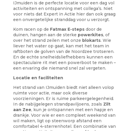
IJmuiden is de perfecte locatie voor een dag vol
activiteiten en ontspanning met collega’s. Niet
voor niets dat Expert in Actie hier dan ook graag
een onvergetelijke stranddag voor u verzorgt.
Kom racen op de
Fatmax E-steps
door de
duinen, hangen aan de sterke
powerkites
, of
over het strand zeilen met onze
blokarts
. Wie
liever het water op gaat, kan met het team in
raftboten de golven van de Noordzee trotseren.
En de echte snelheidsliefhebbers kunnen een
spectaculaire rit met een powerboot te maken –
een ervaring die niemand snel zal vergeten.
Locatie en faciliteiten
Het strand van IJmuiden biedt niet alleen volop
ruimte voor actie, maar ook diverse
voorzieningen. Er is ruime parkeergelegenheid.
In de nabijgelegen strandpaviljoens, zoals
Zilt
aan Zee
, kun je ontspannen met een hapje en
drankje. Voor wie er een compleet weekend van
wil maken, ligt op steenworp afstand een
comfortabel 4-sterrenhotel. Een combinatie van