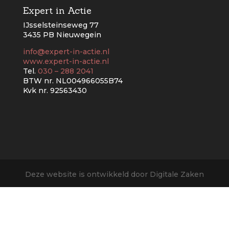
Expert in Actie
IJsselsteinseweg 77
3435 PB Nieuwegein
info@expert-in-actie.nl
www.expert-in-actie.nl
Tel.
030 – 288 2041
BTW nr. NL004966055B74
Kvk nr. 92563430
Deze website is ontwikkeld door Digitale Zaken