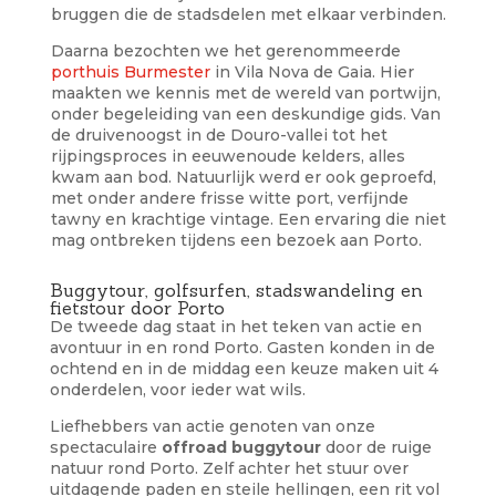
bruggen die de stadsdelen met elkaar verbinden.
Daarna bezochten we het gerenommeerde
porthuis Burmester
in Vila Nova de Gaia. Hier
maakten we kennis met de wereld van portwijn,
onder begeleiding van een deskundige gids. Van
de druivenoogst in de Douro-vallei tot het
rijpingsproces in eeuwenoude kelders, alles
kwam aan bod. Natuurlijk werd er ook geproefd,
met onder andere frisse witte port, verfijnde
tawny en krachtige vintage. Een ervaring die niet
mag ontbreken tijdens een bezoek aan Porto.
Buggytour, golfsurfen, stadswandeling en
fietstour door Porto
De tweede dag staat in het teken van actie en
avontuur in en rond Porto. Gasten konden in de
ochtend en in de middag een keuze maken uit 4
onderdelen, voor ieder wat wils.
Liefhebbers van actie genoten van onze
spectaculaire
offroad buggytour
door de ruige
natuur rond Porto. Zelf achter het stuur over
uitdagende paden en steile hellingen, een rit vol