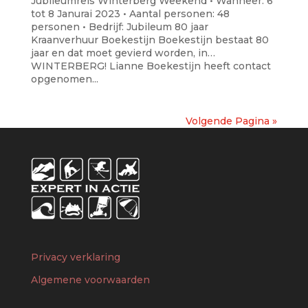
Jubileumreis Winterberg Weekend • Wanneer: 6
tot 8 Janurai 2023 • Aantal personen: 48
personen • Bedrijf: Jubileum 80 jaar
Kraanverhuur Boekestijn Boekestijn bestaat 80
jaar en dat moet gevierd worden, in…
WINTERBERG! Lianne Boekestijn heeft contact
opgenomen...
Volgende Pagina »
Privacy verklaring
Algemene voorwaarden