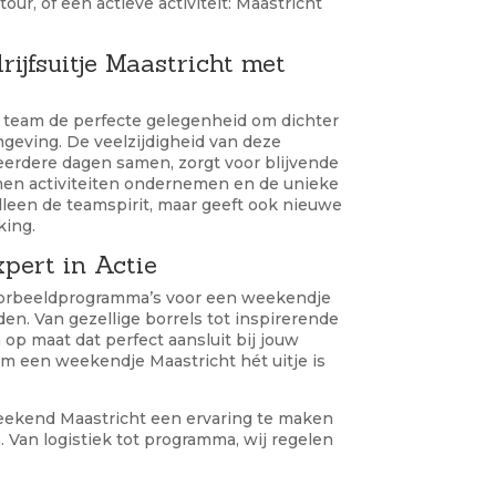
ur, of een actieve activiteit: Maastricht
ijfsuitje Maastricht met
 team de perfecte gelegenheid om dichter
mgeving. De veelzijdigheid van deze
erdere dagen samen, zorgt voor blijvende
amen activiteiten ondernemen en de unieke
alleen de teamspirit, maar geeft ook nieuwe
king.
pert in Actie
voorbeeldprogramma’s voor een weekendje
den. Van gezellige borrels tot inspirerende
p maat dat perfect aansluit bij jouw
om een weekendje Maastricht hét uitje is
weekend Maastricht een ervaring te maken
. Van logistiek tot programma, wij regelen