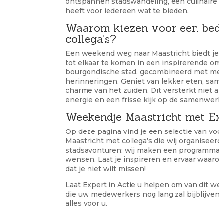
ontspannen stadswandeling, een culinaire to
heeft voor iedereen wat te bieden.
Waarom kiezen voor een bedr
collega’s?
Een weekend weg naar Maastricht biedt je
tot elkaar te komen in een inspirerende o
bourgondische stad, gecombineerd met me
herinneringen. Geniet van lekker eten, s
charme van het zuiden. Dit versterkt niet 
energie en een frisse kijk op de samenwer
Weekendje Maastricht met Ex
Op deze pagina vind je een selectie van 
Maastricht met collega’s die wij organiseer
stadsavonturen: wij maken een programma o
wensen. Laat je inspireren en ervaar waar
dat je niet wilt missen!
Laat Expert in Actie u helpen om van dit 
die uw medewerkers nog lang zal bijblijven
alles voor u.