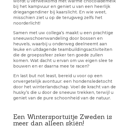
wordt u verwelkomd met warme chocolademelk
bij het kampvuur en geniet u van een heerlijk
driegangendiner bij kaarslicht. En wie weet,
misschien ziet u op de terugweg zelfs het
noorderlicht!
Samen met uw collega’s maakt u een prachtige
sneeuwschoenwandeling door bossen en
heuvels, waarbij u onderweg deelneemt aan
leuke en uitdagende teambuildingsactiviteiten
die de groepssfeer zeker ten goede zullen
komen. Wat dacht u ervan om uw eigen slee te
bouwen en er daarna mee te racen?
En last but not least, bereid u voor op een
onvergetelijk avontuur: een hondensledetocht
door het winterlandschap. Voel de kracht van de
husky’s die u door de sneeuw trekken, terwijl u
geniet van de pure schoonheid van de natuur.
Een Wintersportuitje Zweden is
meer dan alleen skiën!