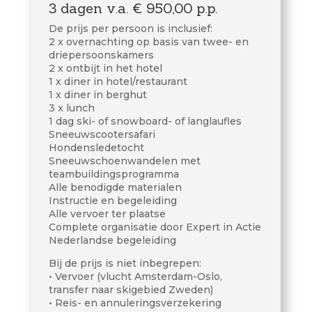
3 dagen v.a. € 950,00 p.p.
De prijs per persoon is inclusief:
2 x overnachting op basis van twee- en
driepersoonskamers
2 x ontbijt in het hotel
1 x diner in hotel/restaurant
1 x diner in berghut
3 x lunch
1 dag ski- of snowboard- of langlaufles
Sneeuwscootersafari
Hondensledetocht
Sneeuwschoenwandelen met
teambuildingsprogramma
Alle benodigde materialen
Instructie en begeleiding
Alle vervoer ter plaatse
Complete organisatie door Expert in Actie
Nederlandse begeleiding
Bij de prijs is niet inbegrepen:
• Vervoer (vlucht Amsterdam-Oslo,
transfer naar skigebied Zweden)
• Reis- en annuleringsverzekering